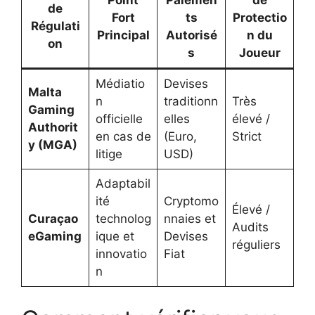
de
Fort
ts
Protectio
Régulati
Principal
Autorisé
n du
on
s
Joueur
Médiatio
Devises
Malta
n
traditionn
Très
Gaming
officielle
elles
élevé /
Authorit
en cas de
(Euro,
Strict
y (MGA)
litige
USD)
Adaptabil
ité
Cryptomo
Élevé /
Curaçao
technolog
nnaies et
Audits
eGaming
ique et
Devises
réguliers
innovatio
Fiat
n