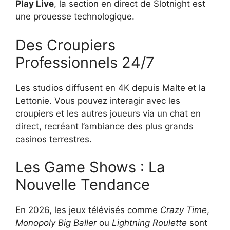
Play Live
, la section en direct de Slotnight est
une prouesse technologique.
Des Croupiers
Professionnels 24/7
Les studios diffusent en 4K depuis Malte et la
Lettonie. Vous pouvez interagir avec les
croupiers et les autres joueurs via un chat en
direct, recréant l’ambiance des plus grands
casinos terrestres.
Les Game Shows : La
Nouvelle Tendance
En 2026, les jeux télévisés comme
Crazy Time
,
Monopoly Big Baller
ou
Lightning Roulette
sont