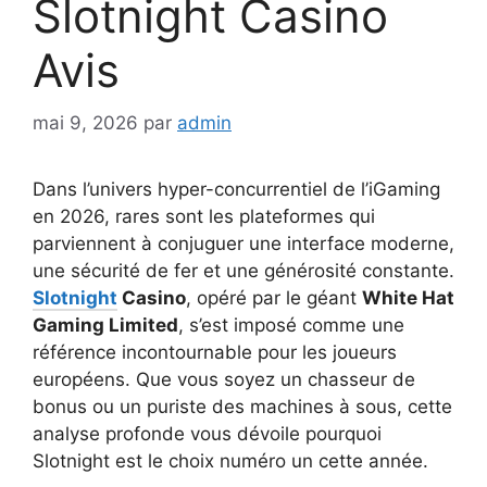
Slotnight Casino
Avis
mai 9, 2026
par
admin
Dans l’univers hyper-concurrentiel de l’iGaming
en 2026, rares sont les plateformes qui
parviennent à conjuguer une interface moderne,
une sécurité de fer et une générosité constante.
Slotnight
Casino
, opéré par le géant
White Hat
Gaming Limited
, s’est imposé comme une
référence incontournable pour les joueurs
européens. Que vous soyez un chasseur de
bonus ou un puriste des machines à sous, cette
analyse profonde vous dévoile pourquoi
Slotnight est le choix numéro un cette année.