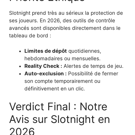
Slotnight prend très au sérieux la protection de
ses joueurs. En 2026, des outils de contrôle
avancés sont disponibles directement dans le
tableau de bord :
Limites de dépôt
quotidiennes,
hebdomadaires ou mensuelles.
Reality Check :
Alertes de temps de jeu.
Auto-exclusion :
Possibilité de fermer
son compte temporairement ou
définitivement en un clic.
Verdict Final : Notre
Avis sur Slotnight en
2026