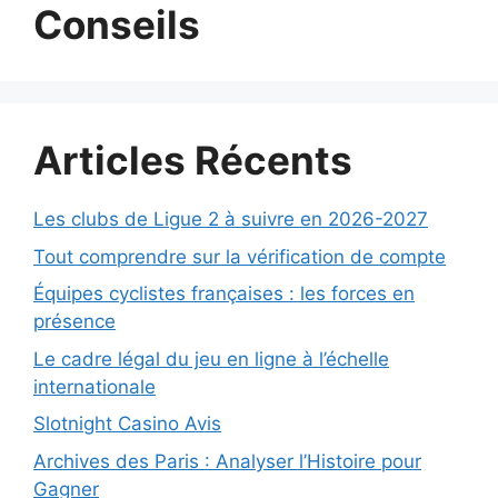
Conseils
Articles Récents
Les clubs de Ligue 2 à suivre en 2026-2027
Tout comprendre sur la vérification de compte
Équipes cyclistes françaises : les forces en
présence
Le cadre légal du jeu en ligne à l’échelle
internationale
Slotnight Casino Avis
Archives des Paris : Analyser l’Histoire pour
Gagner