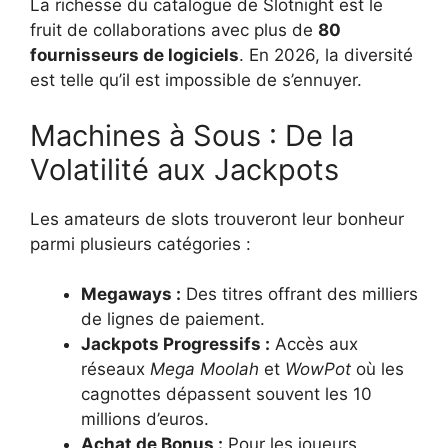
La richesse du catalogue de Slotnight est le
fruit de collaborations avec plus de
80
fournisseurs de logiciels
. En 2026, la diversité
est telle qu’il est impossible de s’ennuyer.
Machines à Sous : De la
Volatilité aux Jackpots
Les amateurs de slots trouveront leur bonheur
parmi plusieurs catégories :
Megaways :
Des titres offrant des milliers
de lignes de paiement.
Jackpots Progressifs :
Accès aux
réseaux
Mega Moolah
et
WowPot
où les
cagnottes dépassent souvent les 10
millions d’euros.
Achat de Bonus :
Pour les joueurs