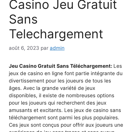
Casino Jeu Gratuit
Sans
Telechargement
août 6, 2023
par
admin
Jeu Casino Gratuit Sans Téléchargement:
Les
jeux de casino en ligne font partie intégrante du
divertissement pour les joueurs de tous les
âges. Avec la grande variété de jeux
disponibles, il existe de nombreuses options
pour les joueurs qui recherchent des jeux
amusants et excitants. Les jeux de casino sans
téléchargement sont parmi les plus populaires.
Ces jeux sont conçus pour offrir aux joueurs une