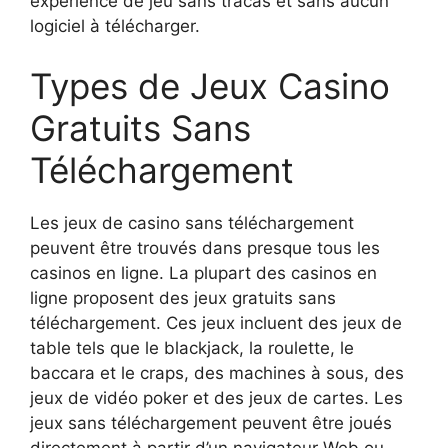
expérience de jeu sans tracas et sans aucun
logiciel à télécharger.
Types de Jeux Casino
Gratuits Sans
Téléchargement
Les jeux de casino sans téléchargement
peuvent être trouvés dans presque tous les
casinos en ligne. La plupart des casinos en
ligne proposent des jeux gratuits sans
téléchargement. Ces jeux incluent des jeux de
table tels que le blackjack, la roulette, le
baccara et le craps, des machines à sous, des
jeux de vidéo poker et des jeux de cartes. Les
jeux sans téléchargement peuvent être joués
directement à partir d’un navigateur Web ou