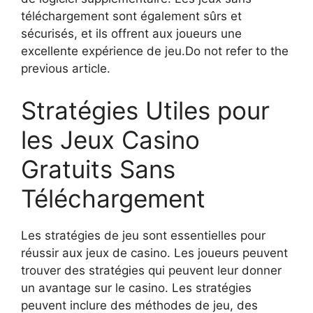
téléchargement sont également sûrs et
sécurisés, et ils offrent aux joueurs une
excellente expérience de jeu.Do not refer to the
previous article.
Stratégies Utiles pour
les Jeux Casino
Gratuits Sans
Téléchargement
Les stratégies de jeu sont essentielles pour
réussir aux jeux de casino. Les joueurs peuvent
trouver des stratégies qui peuvent leur donner
un avantage sur le casino. Les stratégies
peuvent inclure des méthodes de jeu, des