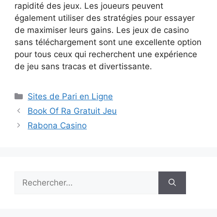
rapidité des jeux. Les joueurs peuvent
également utiliser des stratégies pour essayer
de maximiser leurs gains. Les jeux de casino
sans téléchargement sont une excellente option
pour tous ceux qui recherchent une expérience
de jeu sans tracas et divertissante.
Catégories
Sites de Pari en Ligne
Book Of Ra Gratuit Jeu
Rabona Casino
Rechercher :