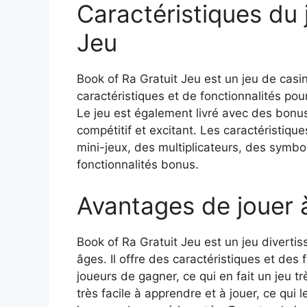
Caractéristiques du 
Jeu
Book of Ra Gratuit Jeu est un jeu de casin
caractéristiques et de fonctionnalités po
Le jeu est également livré avec des bonus 
compétitif et excitant. Les caractéristiqu
mini-jeux, des multiplicateurs, des symbo
fonctionnalités bonus.
Avantages de jouer 
Book of Ra Gratuit Jeu est un jeu divertis
âges. Il offre des caractéristiques et de
joueurs de gagner, ce qui en fait un jeu t
très facile à apprendre et à jouer, ce qui