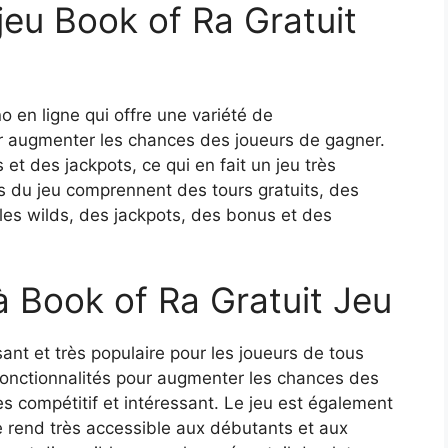
jeu Book of Ra Gratuit
o en ligne qui offre une variété de
ur augmenter les chances des joueurs de gagner.
et des jackpots, ce qui en fait un jeu très
es du jeu comprennent des tours gratuits, des
les wilds, des jackpots, des bonus et des
à Book of Ra Gratuit Jeu
sant et très populaire pour les joueurs de tous
s fonctionnalités pour augmenter les chances des
rès compétitif et intéressant. Le jeu est également
 le rend très accessible aux débutants et aux