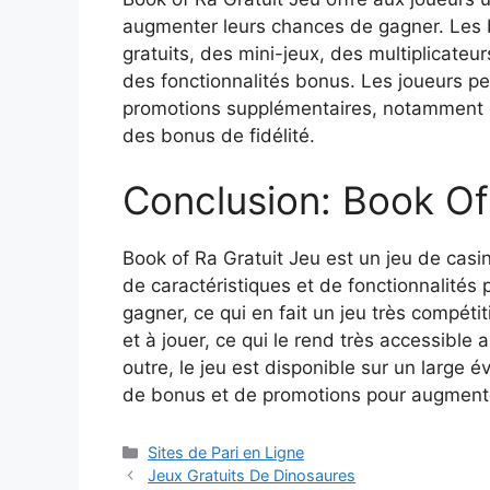
augmenter leurs chances de gagner. Les 
gratuits, des mini-jeux, des multiplicate
des fonctionnalités bonus. Les joueurs p
promotions supplémentaires, notamment 
des bonus de fidélité.
Conclusion: Book Of
Book of Ra Gratuit Jeu est un jeu de casino
de caractéristiques et de fonctionnalité
gagner, ce qui en fait un jeu très compétit
et à jouer, ce qui le rend très accessibl
outre, le jeu est disponible sur un large 
de bonus et de promotions pour augmente
Catégories
Sites de Pari en Ligne
Jeux Gratuits De Dinosaures