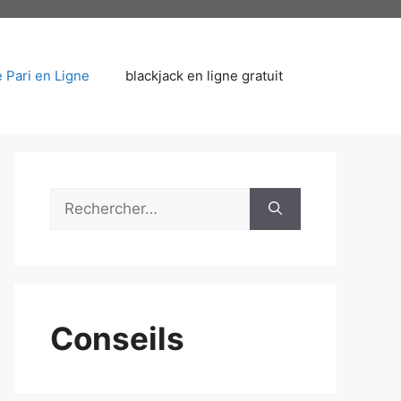
e Pari en Ligne
blackjack en ligne gratuit
Rechercher :
Conseils