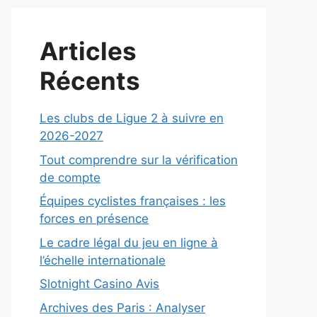
Articles
Récents
Les clubs de Ligue 2 à suivre en
2026-2027
Tout comprendre sur la vérification
de compte
Équipes cyclistes françaises : les
forces en présence
Le cadre légal du jeu en ligne à
l’échelle internationale
Slotnight Casino Avis
Archives des Paris : Analyser