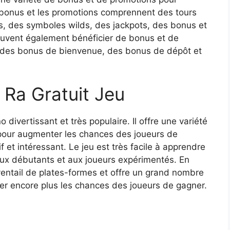
bonus et les promotions comprennent des tours
urs, des symboles wilds, des jackpots, des bonus et
euvent également bénéficier de bonus et de
des bonus de bienvenue, des bonus de dépôt et
 Ra Gratuit Jeu
 divertissant et très populaire. Il offre une variété
s pour augmenter les chances des joueurs de
if et intéressant. Le jeu est très facile à apprendre
e aux débutants et aux joueurs expérimentés. En
éventail de plates-formes et offre un grand nombre
r encore plus les chances des joueurs de gagner.