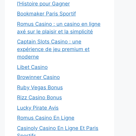
l’Histoire pour Gagner
Bookmaker Paris Sportif
Romus Casino : un casino en ligne
axé sur le plaisir et la simplicité
Captain Slots Casino : une
expérience de jeu premium et
moderne
Libet Casino
Browinner Casino
Ruby Vegas Bonus
Rizz Casino Bonus
Lucky Pirate Avis
Romus Casino En Ligne
Casinoly Casino En Ligne Et Paris
Sportifs