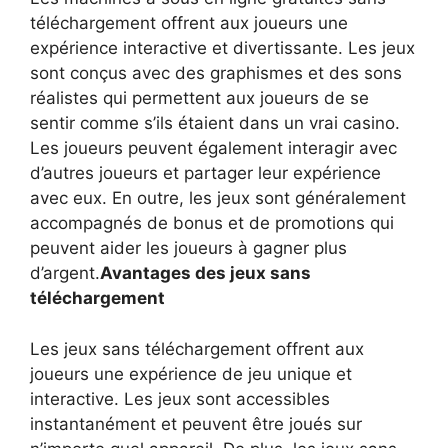
téléchargement offrent aux joueurs une
expérience interactive et divertissante. Les jeux
sont conçus avec des graphismes et des sons
réalistes qui permettent aux joueurs de se
sentir comme s’ils étaient dans un vrai casino.
Les joueurs peuvent également interagir avec
d’autres joueurs et partager leur expérience
avec eux. En outre, les jeux sont généralement
accompagnés de bonus et de promotions qui
peuvent aider les joueurs à gagner plus
d’argent.
Avantages des jeux sans
téléchargement
Les jeux sans téléchargement offrent aux
joueurs une expérience de jeu unique et
interactive. Les jeux sont accessibles
instantanément et peuvent être joués sur