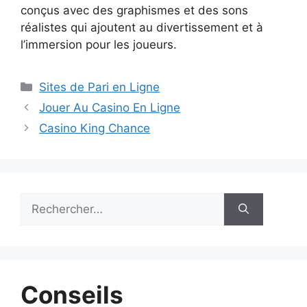
conçus avec des graphismes et des sons
réalistes qui ajoutent au divertissement et à
l’immersion pour les joueurs.
Catégories
Sites de Pari en Ligne
Jouer Au Casino En Ligne
Casino King Chance
Rechercher :
Conseils