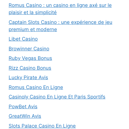
Romus Casino : un casino en ligne axé sur le
plaisir et la simplicité
Captain Slots Casino : une expérience de jeu
premium et moderne
Libet Casino
Browinner Casino
Ruby Vegas Bonus
Rizz Casino Bonus
Lucky Pirate Avis
Romus Casino En Ligne
Casinoly Casino En Ligne Et Paris Sportifs
PowBet Avis
GreatWin Avis
Slots Palace Casino En Ligne