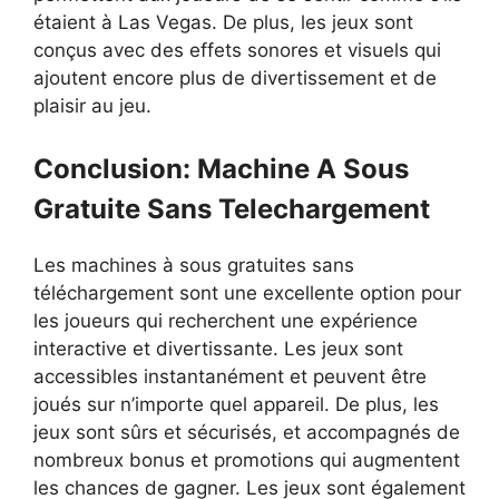
étaient à Las Vegas. De plus, les jeux sont
conçus avec des effets sonores et visuels qui
ajoutent encore plus de divertissement et de
plaisir au jeu.
Conclusion: Machine A Sous
Gratuite Sans Telechargement
Les machines à sous gratuites sans
téléchargement sont une excellente option pour
les joueurs qui recherchent une expérience
interactive et divertissante. Les jeux sont
accessibles instantanément et peuvent être
joués sur n’importe quel appareil. De plus, les
jeux sont sûrs et sécurisés, et accompagnés de
nombreux bonus et promotions qui augmentent
les chances de gagner. Les jeux sont également