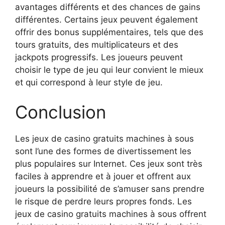
avantages différents et des chances de gains
différentes. Certains jeux peuvent également
offrir des bonus supplémentaires, tels que des
tours gratuits, des multiplicateurs et des
jackpots progressifs. Les joueurs peuvent
choisir le type de jeu qui leur convient le mieux
et qui correspond à leur style de jeu.
Conclusion
Les jeux de casino gratuits machines à sous
sont l’une des formes de divertissement les
plus populaires sur Internet. Ces jeux sont très
faciles à apprendre et à jouer et offrent aux
joueurs la possibilité de s’amuser sans prendre
le risque de perdre leurs propres fonds. Les
jeux de casino gratuits machines à sous offrent