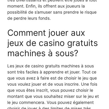
moment. Enfin, ils offrent aux joueurs la
possibilité de s’amuser sans prendre le risque
de perdre leurs fonds.
Comment jouer aux
jeux de casino gratuits
machines à sous?
Les jeux de casino gratuits machines à sous
sont très faciles à apprendre et jouer. Tout ce
que vous avez à faire est de choisir le jeu que
vous voulez jouer et de vous inscrire. Une fois
que vous êtes inscrit, vous pouvez choisir le
montant que vous souhaitez miser sur le jeu et
le jeu commencera. Vous pouvez également
choisir de jouer à des limites de mises très