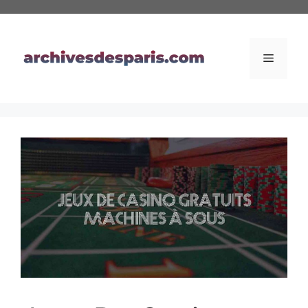
Aller
au
contenu
Menu