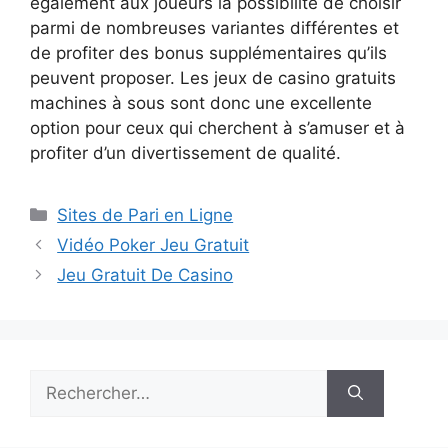
également aux joueurs la possibilité de choisir
parmi de nombreuses variantes différentes et
de profiter des bonus supplémentaires qu’ils
peuvent proposer. Les jeux de casino gratuits
machines à sous sont donc une excellente
option pour ceux qui cherchent à s’amuser et à
profiter d’un divertissement de qualité.
Catégories
Sites de Pari en Ligne
Vidéo Poker Jeu Gratuit
Jeu Gratuit De Casino
Rechercher :