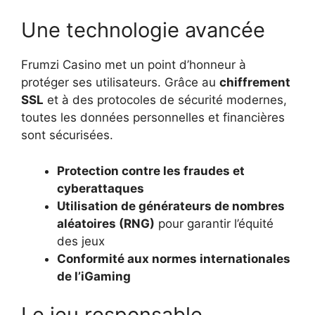
Une technologie avancée
Frumzi Casino met un point d’honneur à
protéger ses utilisateurs. Grâce au
chiffrement
SSL
et à des protocoles de sécurité modernes,
toutes les données personnelles et financières
sont sécurisées.
Protection contre les fraudes et
cyberattaques
Utilisation de générateurs de nombres
aléatoires (RNG)
pour garantir l’équité
des jeux
Conformité aux normes internationales
de l’iGaming
Le jeu responsable