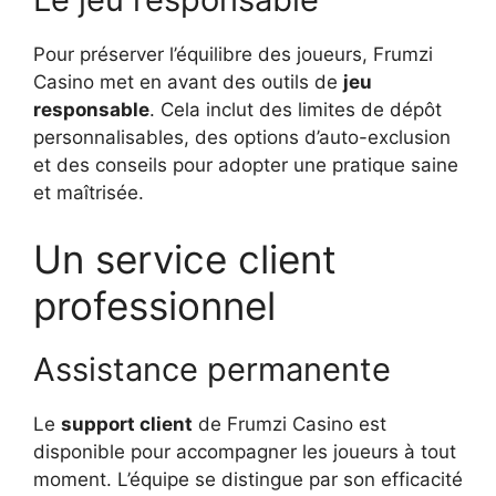
Pour préserver l’équilibre des joueurs, Frumzi
Casino met en avant des outils de
jeu
responsable
. Cela inclut des limites de dépôt
personnalisables, des options d’auto-exclusion
et des conseils pour adopter une pratique saine
et maîtrisée.
Un service client
professionnel
Assistance permanente
Le
support client
de Frumzi Casino est
disponible pour accompagner les joueurs à tout
moment. L’équipe se distingue par son efficacité