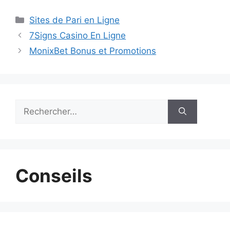
Catégories
Sites de Pari en Ligne
7Signs Casino En Ligne
MonixBet Bonus et Promotions
Rechercher :
Conseils