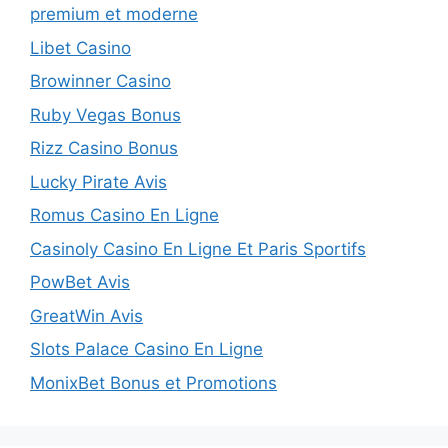
premium et moderne
Libet Casino
Browinner Casino
Ruby Vegas Bonus
Rizz Casino Bonus
Lucky Pirate Avis
Romus Casino En Ligne
Casinoly Casino En Ligne Et Paris Sportifs
PowBet Avis
GreatWin Avis
Slots Palace Casino En Ligne
MonixBet Bonus et Promotions