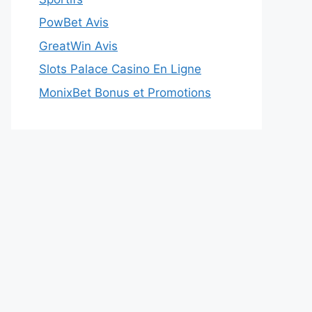
PowBet Avis
GreatWin Avis
Slots Palace Casino En Ligne
MonixBet Bonus et Promotions