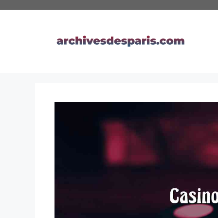
Aller
au
contenu