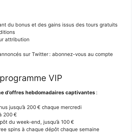
nt du bonus et des gains issus des tours gratuits
ditions
r attribution
 annoncés sur Twitter : abonnez-vous au compte
& programme VIP
e d’offres hebdomadaires captivantes
:
nus jusqu’à 200 € chaque mercredi
à 200 €
pôt du week-end, jusqu’à 100 €
 free spins à chaque dépôt chaque semaine