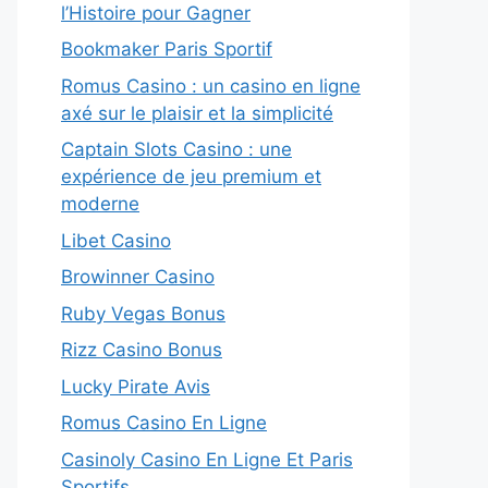
l’Histoire pour Gagner
Bookmaker Paris Sportif
Romus Casino : un casino en ligne
axé sur le plaisir et la simplicité
Captain Slots Casino : une
expérience de jeu premium et
moderne
Libet Casino
Browinner Casino
Ruby Vegas Bonus
Rizz Casino Bonus
Lucky Pirate Avis
Romus Casino En Ligne
Casinoly Casino En Ligne Et Paris
Sportifs