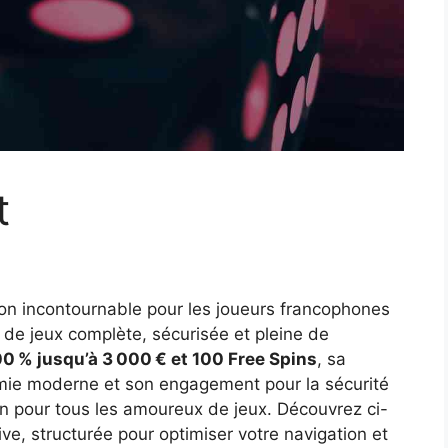
t
n incontournable pour les joueurs francophones
 de jeux complète, sécurisée et pleine de
0 % jusqu’à 3 000 € et 100 Free Spins
, sa
mie moderne et son engagement pour la sécurité
an pour tous les amoureux de jeux. Découvrez ci-
ve, structurée pour optimiser votre navigation et