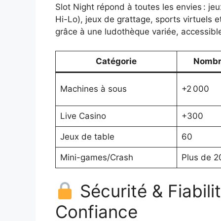
Slot Night répond à toutes les envies : je
Hi-Lo), jeux de grattage, sports virtuels
grâce à une ludothèque variée, accessible
Catégorie
Nombr
Machines à sous
+2 000
Live Casino
+300
Jeux de table
60
Mini-games/Crash
Plus de 2
Sécurité & Fiabili
Confiance