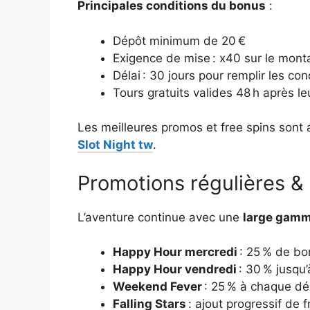
Principales conditions du bonus
:
Dépôt minimum de 20 €
Exigence de mise : x40 sur le monta
Délai : 30 jours pour remplir les con
Tours gratuits valides 48 h après leu
Les meilleures promos et free spins sont
Slot Night tw
.
Promotions régulières 
L’aventure continue avec une
large gamm
Happy Hour mercredi
: 25 % de bo
Happy Hour vendredi
: 30 % jusqu’
Weekend Fever
: 25 % à chaque dé
Falling Stars
: ajout progressif de