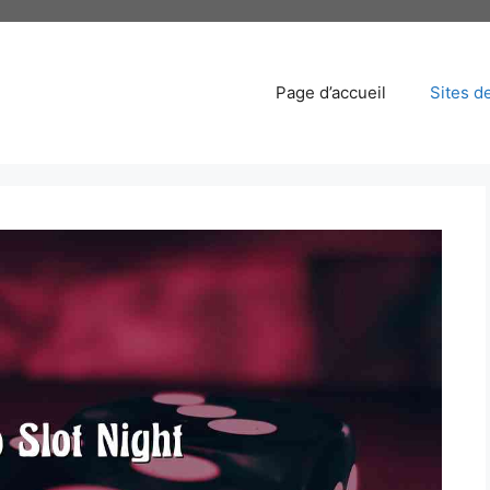
Page d’accueil
Sites d