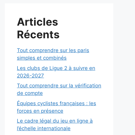
Articles
Récents
Tout comprendre sur les paris
simples et combinés
Les clubs de Ligue 2 à suivre en
2026-2027
Tout comprendre sur la vérification
de compte
Équipes cyclistes françaises : les
forces en présence
Le cadre légal du jeu en ligne à
l’échelle internationale