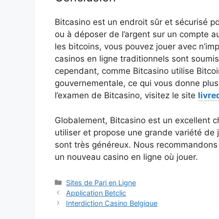
Bitcasino est un endroit sûr et sécurisé p
ou à déposer de l’argent sur un compte a
les bitcoins, vous pouvez jouer avec n’imp
casinos en ligne traditionnels sont soumi
cependant, comme Bitcasino utilise Bitcoin
gouvernementale, ce qui vous donne plus d
l’examen de Bitcasino, visitez le site
livre
Globalement, Bitcasino est un excellent cho
utiliser et propose une grande variété de j
sont très généreux. Nous recommandons s
un nouveau casino en ligne où jouer.
Catégories
Sites de Pari en Ligne
Application Betclic
Interdiction Casino Belgique