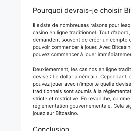
Pourquoi devrais-je choisir B
Il existe de nombreuses raisons pour lesqu
casino en ligne traditionnel. Tout d’abord,
demandent souvent de créer un compte et
pouvoir commencer à jouer. Avec Bitcasino
pouvez commencer à jouer immédiatement
Deuxièmement, les casinos en ligne tradi
devise : Le dollar américain. Cependant, 
pouvez jouer avec n’importe quelle devise
traditionnels sont soumis à la réglementa
stricte et restrictive. En revanche, comme B
réglementation gouvernementale. Cela sig
jouez sur Bitcasino.
Conclusion