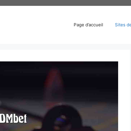
Page d’accueil
Sites d