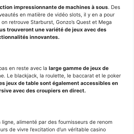
ection impressionnante de machines à sous
. Des
eautés en matière de vidéo slots, il y en a pour
s, on retrouve Starburst, Gonzo’s Quest et Mega
s trouveront une variété de jeux avec des
ctionnalités innovantes.
pas en reste avec la
large gamme de jeux de
 Le blackjack, la roulette, le baccarat et le poker
es jeux de table sont également accessibles en
sive avec des croupiers en direct.
ligne, alimenté par des fournisseurs de renom
rs de vivre l’excitation d’un véritable casino