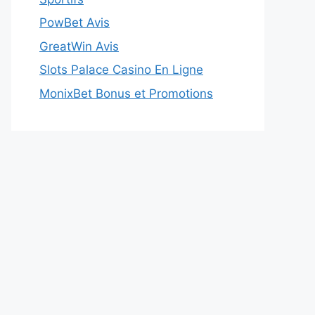
PowBet Avis
GreatWin Avis
Slots Palace Casino En Ligne
MonixBet Bonus et Promotions