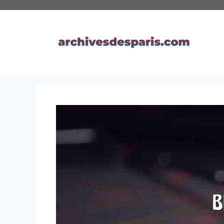
Aller
au
contenu