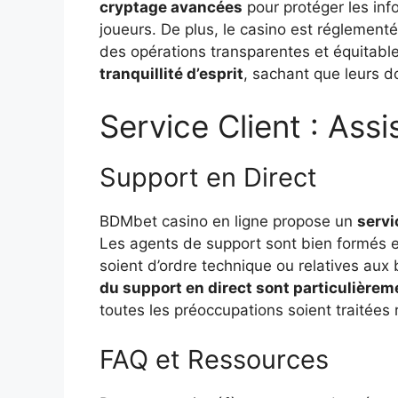
cryptage avancées
pour protéger les inf
joueurs. De plus, le casino est réglement
des opérations transparentes et équitabl
tranquillité d’esprit
, sachant que leurs 
Service Client : Ass
Support en Direct
BDMbet casino en ligne propose un
servi
Les agents de support sont bien formés et
soient d’ordre technique ou relatives aux
du support en direct sont particulièrem
toutes les préoccupations soient traitées
FAQ et Ressources