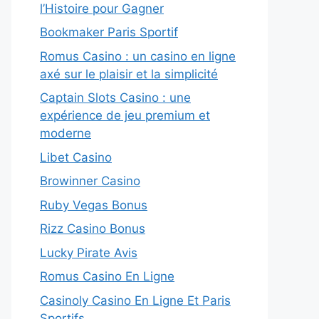
l’Histoire pour Gagner
Bookmaker Paris Sportif
Romus Casino : un casino en ligne
axé sur le plaisir et la simplicité
Captain Slots Casino : une
expérience de jeu premium et
moderne
Libet Casino
Browinner Casino
Ruby Vegas Bonus
Rizz Casino Bonus
Lucky Pirate Avis
Romus Casino En Ligne
Casinoly Casino En Ligne Et Paris
Sportifs