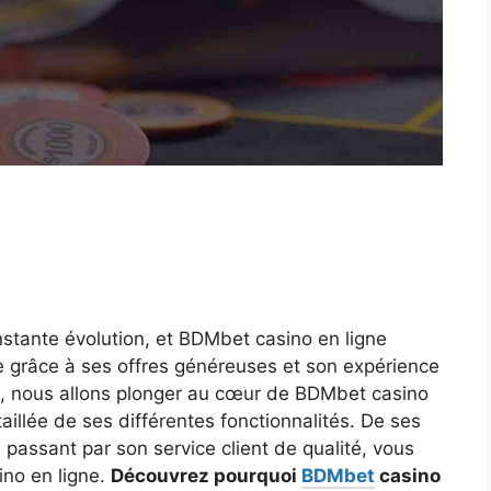
stante évolution, et BDMbet casino en ligne
 grâce à ses offres généreuses et son expérience
cle, nous allons plonger au cœur de BDMbet casino
aillée de ses différentes fonctionnalités. De ses
n passant par son service client de qualité, vous
sino en ligne.
Découvrez pourquoi
BDMbet
casino