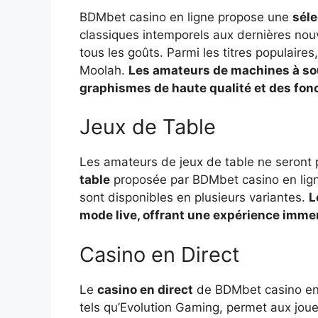
BDMbet casino en ligne propose une
sél
classiques intemporels aux dernières nouv
tous les goûts. Parmi les titres populaire
Moolah.
Les amateurs de machines à sou
graphismes de haute qualité et des fon
Jeux de Table
Les amateurs de jeux de table ne seront 
table
proposée par BDMbet casino en ligne.
sont disponibles en plusieurs variantes.
L
mode live, offrant une expérience immer
Casino en Direct
Le
casino en direct
de BDMbet casino en 
tels qu’Evolution Gaming, permet aux joueu